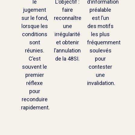
le
L’objectif :
d’information
jugement
faire
préalable
sur le fond,
reconnaître
est l’un
lorsque les
une
des motifs
conditions
irrégularité
les plus
sont
et obtenir
fréquemment
réunies.
l’annulation
soulevés
C’est
de la 48SI.
pour
souvent le
contester
premier
une
réflexe
invalidation.
pour
reconduire
rapidement.