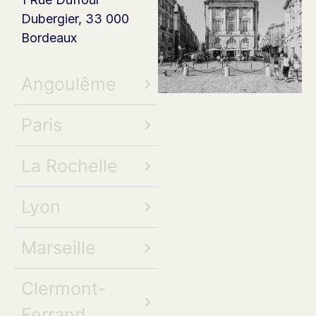
Dubergier, 33 000
Bordeaux
Angoulême
Paris
La Rochelle
Lyon
Marseille
Clermont-
Ferrand