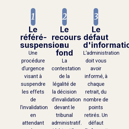
1
2
3
Le
Le
Le
référé-
recours
défaut
suspension
au
d'informati
fond
Une
L’administration
procédure
La
doit vous
d’urgence
contestation
avoir
visant à
de la
informé, à
suspendre
légalité de
chaque
les effets
la décision
retrait, du
de
d’invalidation
nombre de
l’invalidation
devant le
points
en
tribunal
retirés. Un
attendant
administratif.
défaut